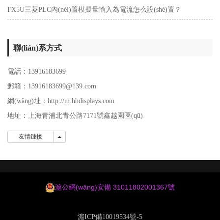
FX5U三菱PLC內(nèi)置模擬量輸入為電流怎么設(shè)置？
聯(lián)系方式
電話：13916183699
郵箱：13916183699@139.com
網(wǎng)址：http://m.hhdisplays.com
地址：上海青浦北青公路7171號鑫越園區(qū)
友情鏈接
友情鏈接
滬公網(wǎng)安備 31011802001367號
滬ICP備10019534號-5