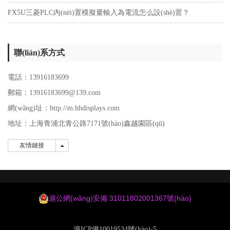
FX5U三菱PLC內(nèi)置模擬量輸入為電流怎么設(shè)置？
聯(lián)系方式
電話：13916183699
郵箱：13916183699@139.com
網(wǎng)址：http://m.hhdisplays.com
地址：上海青浦北青公路7171號(hào)鑫越園區(qū)
友情鏈接
友情鏈接
滬公網(wǎng)安備 31011802001367號(hào)
滬ICP備10019534號(hào)-5