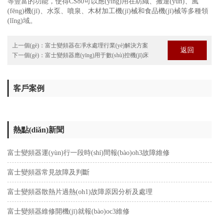
等豐富的功能，使得CS80可以應(yīng)用在紡織、搬運(yùn)、風
(fēng)機(jī)、水泵、噴泉、木材加工機(jī)械和食品機(jī)械等多種領
(lǐng)域。
上一個(gè)：
富士變頻器在凈水處理行業(yè)解決方案
返回
下一個(gè)：
富士變頻器應(yīng)用于數(shù)控機(jī)床
客戶案例
熱點(diǎn)新聞
富士變頻器運(yùn)行一段時(shí)間報(bào)oh3故障維修
富士變頻器常見故障及判斷
富士變頻器散熱片過熱(oh1)故障原因分析及處理
富士變頻器維修開機(jī)就報(bào)oc3維修