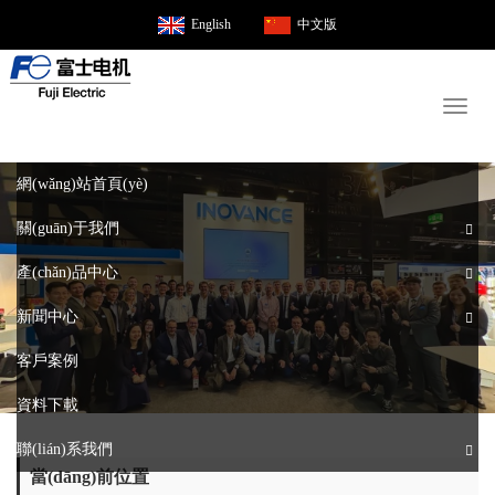
English
中文版
Toggl
naviga
網(wǎng)站首頁(yè)
關(guān)于我們
產(chǎn)品中心
新聞中心
客戶案例
資料下載
聯(lián)系我們
當(dāng)前位置